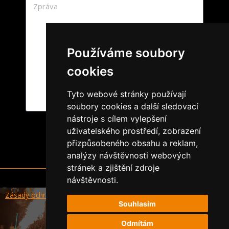
Používáme soubory
cookies
Tyto webové stránky používají
soubory cookies a další sledovací
nástroje s cílem vylepšení
Odeslat
uživatelského prostředí, zobrazení
přizpůsobeného obsahu a reklam,
analýzy návštěvnosti webových
stránek a zjištění zdroje
návštěvnosti.
Zásady ochrany a zpracování osobních údajů
Souhlasím
Art 4 People 2026
Odmítám