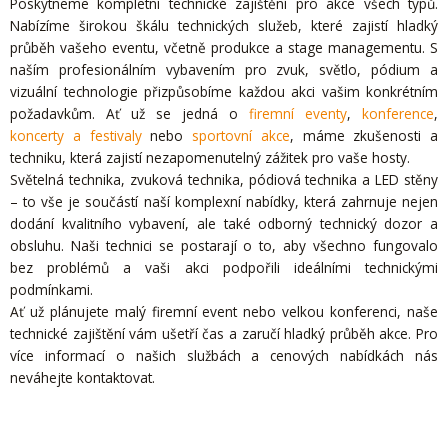
Poskytneme kompletní technické zajištění pro akce všech typů.
Nabízíme širokou škálu technických služeb, které zajistí hladký
průběh vašeho eventu, včetně produkce a stage managementu. S
naším profesionálním vybavením pro zvuk, světlo, pódium a
vizuální technologie přizpůsobíme každou akci vašim konkrétním
požadavkům. Ať už se jedná o
firemní eventy
,
konference
,
koncerty a festivaly
nebo
sportovní akce
, máme zkušenosti a
techniku, která zajistí nezapomenutelný zážitek pro vaše hosty.
Světelná technika, zvuková technika, pódiová technika a LED stěny
– to vše je součástí naší komplexní nabídky, která zahrnuje nejen
dodání kvalitního vybavení, ale také odborný technický dozor a
obsluhu. Naši technici se postarají o to, aby všechno fungovalo
bez problémů a vaši akci podpořili ideálními technickými
podmínkami.
Ať už plánujete malý firemní event nebo velkou konferenci, naše
technické zajištění vám ušetří čas a zaručí hladký průběh akce. Pro
více informací o našich službách a cenových nabídkách nás
neváhejte kontaktovat.