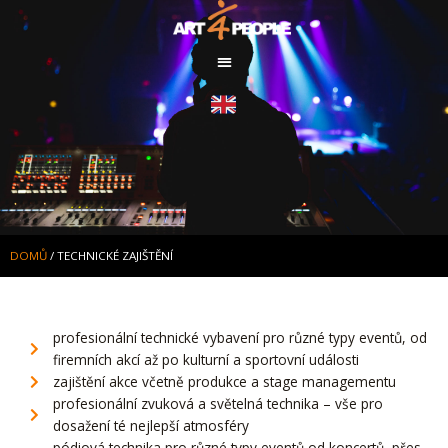
Přeskočit
na
obsah
DOMŮ
/
TECHNICKÉ ZAJIŠTĚNÍ
profesionální technické vybavení pro různé typy eventů, od
firemních akcí až po kulturní a sportovní události
zajištění akce včetně produkce a stage managementu
profesionální zvuková a světelná technika – vše pro
dosažení té nejlepší atmosféry
pódiová technika pro různé typy eventů od koncertů, přes