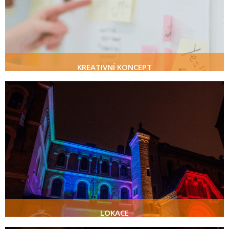
zkušenosti
jedinečné eventy
KREATIVNÍ KONCEPT
LOKACE
více
LOKACE