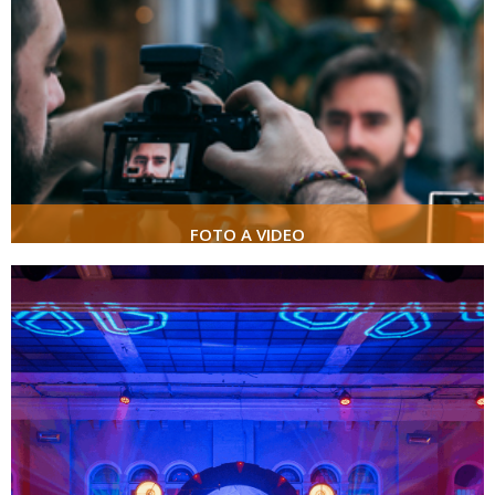
FOTO A VIDEO
více
FOTO A VIDEO
MOBILIÁŘ A DEKORACE
více