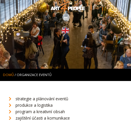
Přeskočit
na
obsah
DOMŮ
/
ORGANIZACE EVENTŮ
strategie a plánování eventů
produkce a logistika
program a kreativní obsah
zajištění účasti a komunikace