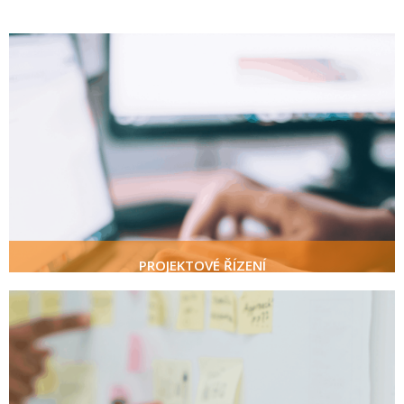
PROJEKTOVÉ ŘÍZENÍ
zodpovědnost za projekt
plánování a koordinace
administrativa a rozpočty
PROJEKTOVÉ ŘÍZENÍ
KREATIVNÍ KONCEPT
vaše představy naše nápady