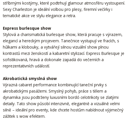
stříbrnými kostýmy, které podtrhují glamour atmosféru vystoupení.
Sexy Charleston je ideální volbou pro plesy, firemní večírky i
tematické akce ve stylu elegance a retra.
Express burlesque show
Stylová a charismatická burlesque show, která pracuje s výrazem,
elegancí a hereckým projevem. Tanečnice vystupují ve fracích, s
hůlkami a klobouky, a vytvářejí silnou vizuální show plnou
kontrastů mezi ženskostí a kabaretní stylizací. Express Burlesque je
sofistikovaná, hravá a dokonale zapadá do večerních a
reprezentativních událostí.
Akrobatická smyslná show
Výrazná cabaret performance kombinující taneční prvky s
akrobatickými pasážemi. Smyslný pohyb, práce s tělem a
dynamika jsou podtrženy luxusními bordó celotrikoty se zlatými
detaily. Tato show působí intenzivně, elegantně a vizuálně velmi
silně – ideální pro eventy, kde chcete hostům nabídnout výjimečný
zážitek s wow efektem.