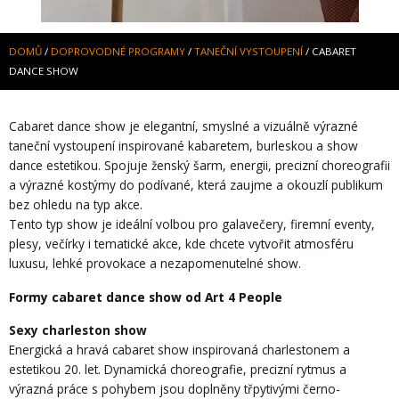
DOMŮ
/
DOPROVODNÉ PROGRAMY
/
TANEČNÍ VYSTOUPENÍ
/
CABARET
DANCE SHOW
Cabaret dance show je elegantní, smyslné a vizuálně výrazné
taneční vystoupení inspirované kabaretem, burleskou a show
dance estetikou. Spojuje ženský šarm, energii, precizní choreografii
a výrazné kostýmy do podívané, která zaujme a okouzlí publikum
bez ohledu na typ akce.
Tento typ show je ideální volbou pro galavečery, firemní eventy,
plesy, večírky i tematické akce, kde chcete vytvořit atmosféru
luxusu, lehké provokace a nezapomenutelné show.
Formy cabaret dance show od Art 4 People
Sexy charleston show
Energická a hravá cabaret show inspirovaná charlestonem a
estetikou 20. let. Dynamická choreografie, precizní rytmus a
výrazná práce s pohybem jsou doplněny třpytivými černo-